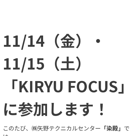
製品・サービス
化成品
11/14（金）・
樹脂原料・成形設備
包装資材・機器
11/15（土）
物流資材・機器
商品カタログ
「KIRYU FOCUS」
製品ブログ
に参加します！
遮熱対策製品
冷えルーフ
このたび、㈱矢野テクニカルセンター
「染殿」
で
ミラクール