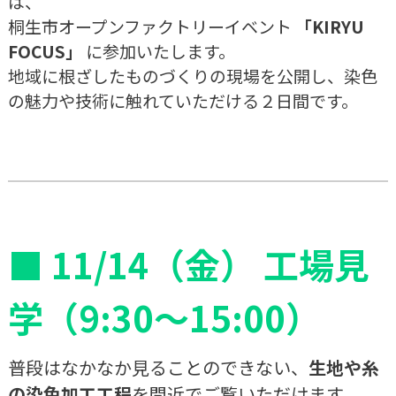
は、
ゼロコート
桐生市オープンファクトリーイベント
「KIRYU
室外機の遮熱｜省エネで暑さ対策の効果を画像ととも
FOCUS」
に参加いたします。
地域に根ざしたものづくりの現場を公開し、染色
にお伝え！
の魅力や技術に触れていただける２日間です。
ミラクールロード
採用情報
先輩社員インタビュー
矢野の働く環境
■
11/14（金） 工場見
募集要項
矢野テクニカルセンター
学（9:30～15:00）
染殿
普段はなかなか見ることのできない、
生地や糸
バイオ事業部
の染色加工工程
を間近でご覧いただけます。