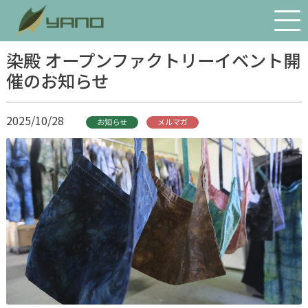
会社案内
染殿 オープンファクトリーイベント開
催のお知らせ
経営理念・社長あいさつ
会社概要・沿革
2025/10/28
お知らせ
メルマガ
アクセス
物流体制
環境への取り組み
SDGs宣言
矢野の歴史
プライバシーポリシー
お問い合わせ