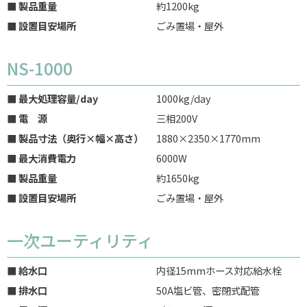
■ 製品重量
約1200kg
■ 設置目安場所
ごみ置場・屋外
NS-1000
■ 最大処理容量/day
1000kg/day
■ 電 源
三相200V
■ 製品寸法（奥行×幅×高さ）
1880×2350×1770mm
■ 最大消費電力
6000W
■ 製品重量
約1650kg
■ 設置目安場所
ごみ置場・屋外
一次ユーティリティ
■ 給水口
内径15mmホース対応給水栓
■ 排水口
50A塩ビ管、密閉式配管