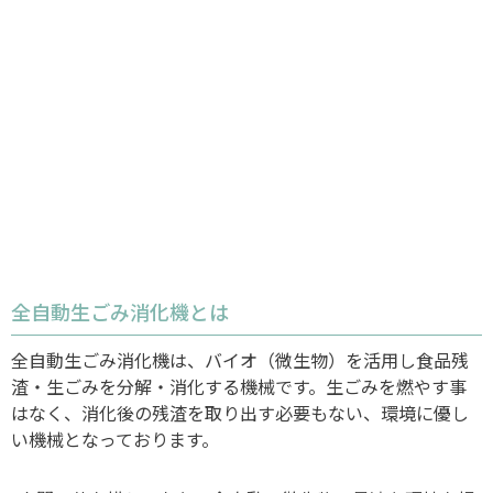
ミラクール
ゼロコート
室外機の遮熱｜省エネで暑さ対策の効果を画像ととも
にお伝え！
ミラクールロード
採用情報
先輩社員インタビュー
全自動生ごみ消化機とは
矢野の働く環境
全自動生ごみ消化機は、バイオ（微生物）を活用し食品残
募集要項
渣・生ごみを分解・消化する機械です。生ごみを燃やす事
はなく、消化後の残渣を取り出す必要もない、環境に優し
矢野テクニカルセンター
い機械となっております。