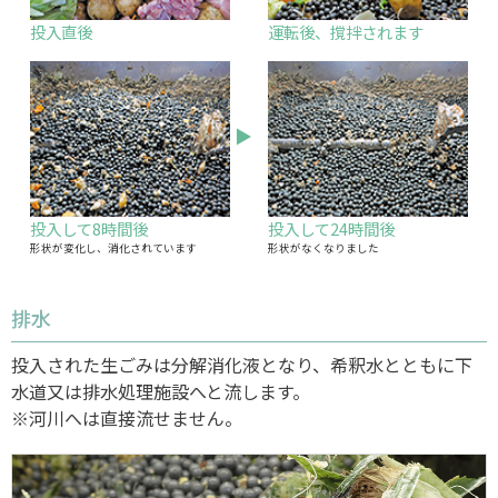
投入直後
運転後、撹拌されます
投入して8時間後
投入して24時間後
形状が変化し、消化されています
形状がなくなりました
排水
投入された生ごみは分解消化液となり、希釈水とともに下
水道又は排水処理施設へと流します。
※河川へは直接流せません。