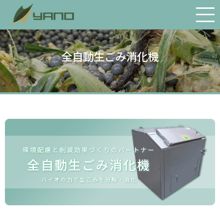
会社案内
全自動生ごみ消化機
経営理念・社長あいさつ
会社概要・沿革
アクセス
物流体制
環境への取り組み
環境配慮と削減効果づくりのパートナー
SDGs宣言
全自動生ごみ消化機
矢野の歴史
バイオの力で生ごみを分解・消化
プライバシーポリシー
お問い合わせ