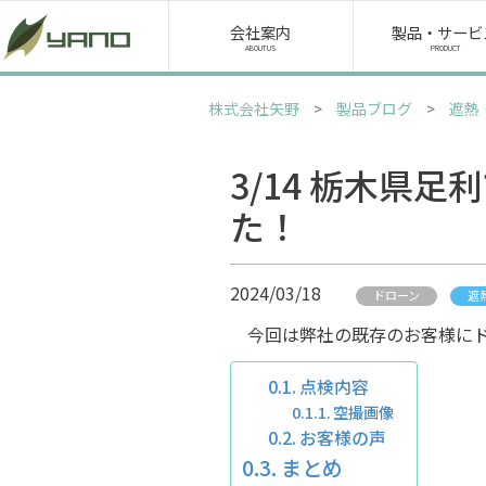
会社案内
会社案内
製品・サービ
ABOUT US
PRODUCT
経営理念・社長あいさつ
株式会社矢野
>
製品ブログ
>
遮熱
会社概要・沿革
アクセス
3/14 栃木県
物流体制
た！
環境への取り組み
SDGs宣言
2024/03/18
矢野の歴史
ドローン
遮
プライバシーポリシー
今回は弊社の既存のお客様にド
点検内容
お問い合わせ
空撮画像
お客様の声
まとめ