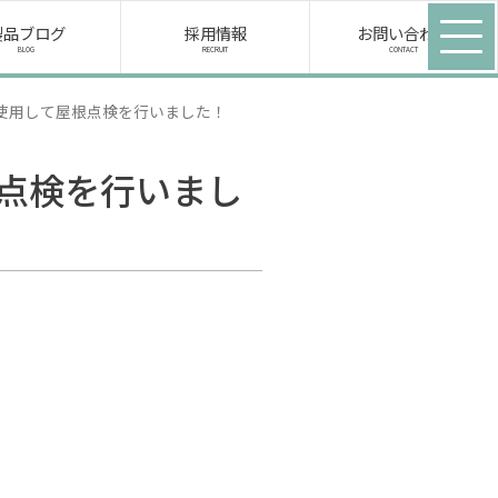
用情報
製品ブログ
採用情報
お問い合わせ
BLOG
RECRUIT
CONTACT
輩社員インタビュー
を使用して屋根点検を行いました！
野の働く環境
集要項
根点検を行いまし
野テクニカルセンター
殿
イオ事業部
自動生ごみ消化機