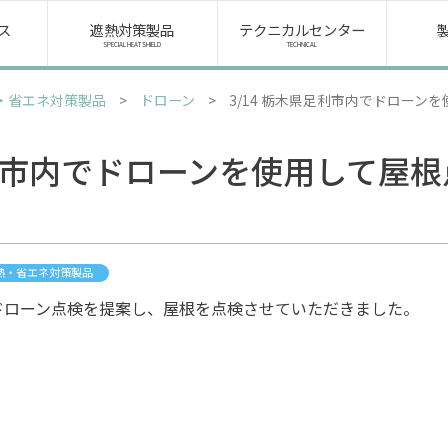
製品・サービス
採
ス
遮熱対策製品
テクニカルセンター
SPECIAL HEAT SHIELD
TECHNICAL
化成品
先
・省エネ対策製品
>
ドローン
>
3/14 栃木県足利市内でドローン
矢
樹脂原料・成形設備
募
包装資材・機器
足利市内でドローンを使用して屋
矢
物流資材・機器
商品カタログ
染
バ
熱・省エネ対策製品
製品ブログ
ローン点検を提案し、屋根を点検させていただきました。
全
遮熱対策製品
冷えルーフ
ミラクール