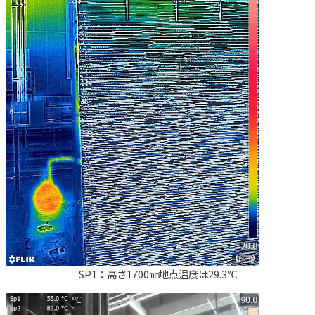
全自動生ごみ消化機
SP1：高さ1700㎜地点温度は29.3℃