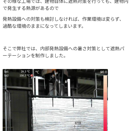
その様な工場では、建物自体に遮熱対策を行っても、建物内
製品・サービス
で発生する熱源があるので
発熱設備への対策も検討しなければ、作業環境は変らず、
化成品
過酷な環境のままになってしまいます。
樹脂原料・成形設備
包装資材・機器
そこで弊社では、内部発熱設備への暑さ対策として遮熱パ
ーテーションを制作しました。
物流資材・機器
商品カタログ
製品ブログ
遮熱対策製品
冷えルーフ
ミラクール