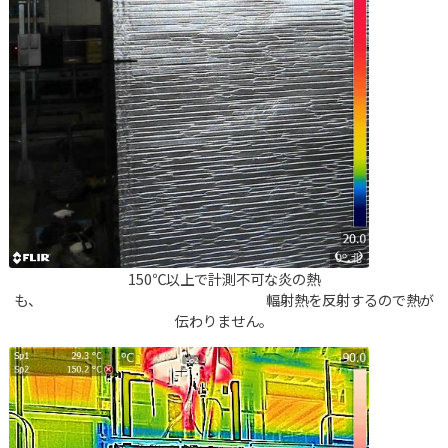
ゼロコート
室外機の遮熱｜省エネで暑さ対策の効果を画像ととも
にお伝え！
ミラクールロード
採用情報
先輩社員インタビュー
矢野の働く環境
150℃以上で計測不可な炎の熱
募集要項
も、 輻射熱を反射するので熱が
伝わりません。
矢野テクニカルセンター
染殿
バイオ事業部