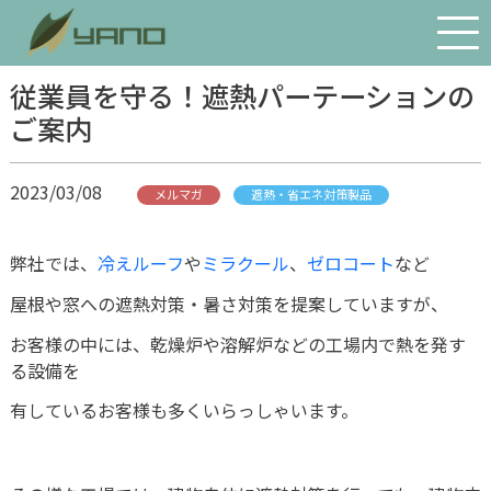
会社案内
従業員を守る！遮熱パーテーションの
ご案内
経営理念・社長あいさつ
会社概要・沿革
2023/03/08
メルマガ
遮熱・省エネ対策製品
アクセス
物流体制
弊社では、
冷えルーフ
や
ミラクール
、
ゼロコート
など
環境への取り組み
屋根や窓への遮熱対策・暑さ対策を提案していますが、
SDGs宣言
お客様の中には、乾燥炉や溶解炉などの工場内で熱を発す
矢野の歴史
る設備を
プライバシーポリシー
有しているお客様も多くいらっしゃいます。
お問い合わせ