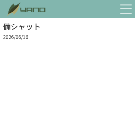
会社案内
備シャット
2026/06/16
経営理念・社長あいさつ
会社概要・沿革
アクセス
物流体制
環境への取り組み
SDGs宣言
矢野の歴史
プライバシーポリシー
お問い合わせ