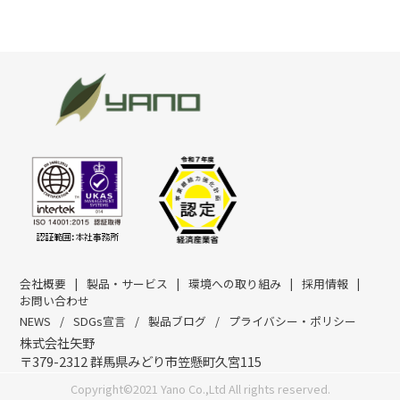
製品・サービス
化成品
樹脂原料・成形設備
包装資材・機器
物流資材・機器
商品カタログ
製品ブログ
会社概要
製品・サービス
環境への取り組み
採用情報
お問い合わせ
遮熱対策製品
NEWS
SDGs宣言
製品ブログ
プライバシー・ポリシー
株式会社矢野
冷えルーフ
〒379-2312 群馬県みどり市笠懸町久宮115
ミラクール
Copyright©2021 Yano Co.,Ltd All rights reserved.